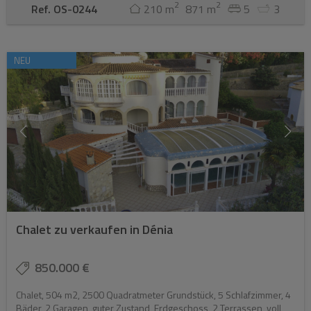
2
2
Ref. OS-0244
210 m
871 m
5
3
NEU
Chalet zu verkaufen in Dénia
850.000 €
Chalet, 504 m2, 2500 Quadratmeter Grundstück, 5 Schlafzimmer, 4
Bäder, 2 Garagen, guter Zustand, Erdgeschoss, 2 Terrassen, voll