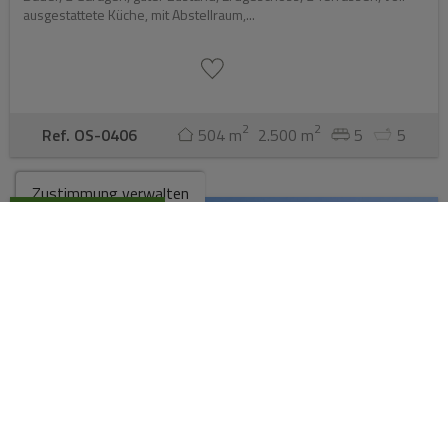
ausgestattete Küche, mit Abstellraum,...
2
2
Ref. OS-0406
504 m
2.500 m
5
5
Zustimmung verwalten
VERHANDELBAR