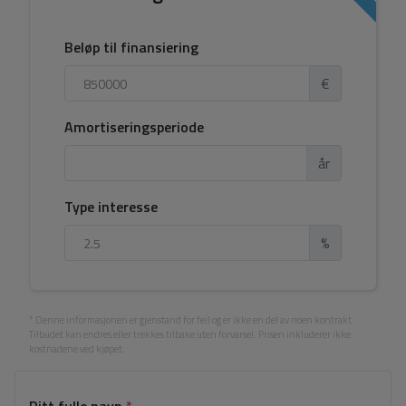
Beløp til finansiering
€
Amortiseringsperiode
år
Type interesse
%
* Denne informasjonen er gjenstand for feil og er ikke en del av noen kontrakt.
Tilbudet kan endres eller trekkes tilbake uten forvarsel. Prisen inkluderer ikke
kostnadene ved kjøpet.
Ditt fulle navn
*