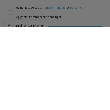
Jeg har lest og godtar
Juridisk merknad
og
Personvern
Jeg godtar kommersielle sendinger
Administrer samtykke
Send forespørsel
Kontakt oss via
WhatsApp
Gå til søkeresultatene