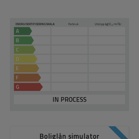
2
ENERGISERTIFISERINGSKALA
Forbruk
Utslipp kg
CO
/m
år
2
A
B
C
D
E
F
G
IN PROCESS
Boliglån simulator