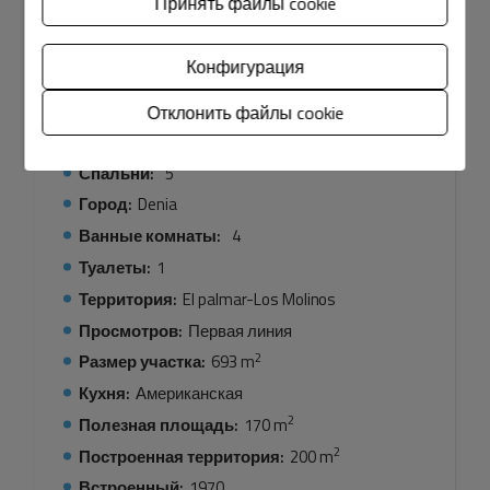
Принять файлы cookie
Оборудование
Конфигурация
другие
Отклонить файлы cookie
Тип:
Таунхаус
Спальни:
5
Город:
Denia
Ванные комнаты:
4
Туалеты:
1
Территория:
El palmar-Los Molinos
Просмотров:
Первая линия
2
Размер участка:
693 m
Кухня:
Американская
2
Полезная площадь:
170 m
2
Построенная территория:
200 m
Встроенный:
1970