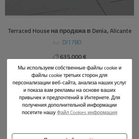
Terraced House на продажа в Denia, Alicante
DI1780
Ref.
635.000 €
Мы используем собственные файлы cookie и
200 m2
693 m2
5
4
файлы cookie третьих сторон для
персонализации веб-сайта, анализа наших услуг
Таунхаус
Denia - El palmar-Los Molinos
и показа вам рекламы на основе ваших
привычек и предпочтений в Интернете. Для
Особенности
получения дополнительной информации
посетите нашу
Файл Cookies информация
Общие сведения