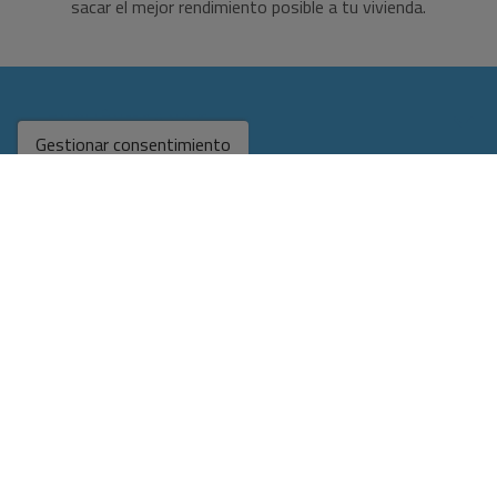
sacar el mejor rendimiento posible a tu vivienda.
ENCUÉNTRANOS
Gestionar consentimiento
SECCIONES
ENLACES DIRECTOS