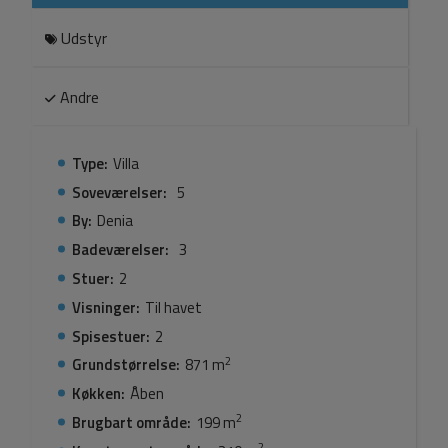
Udstyr
Andre
Type:
Villa
Soveværelser:
5
By:
Denia
Badeværelser:
3
Stuer:
2
Visninger:
Til havet
Spisestuer:
2
2
Grundstørrelse:
871 m
Køkken:
Åben
2
Brugbart område:
199 m
2