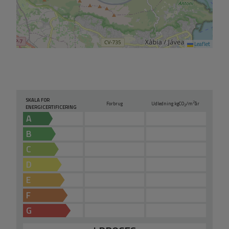
Leaflet
SKALA FOR
2
Forbrug
Udledning kg
CO
/m
år
2
ENERGICERTIFICERING
A
B
C
D
E
F
G