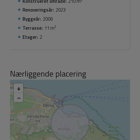
Konstrueret område:
210 m
Renoveringsår:
2023
Byggeår:
2006
2
Terrasse:
11 m
Etager:
2
Nærliggende placering
+
−