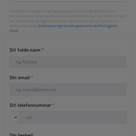
Tilbuddet er afhængigt af tilgængelighed og ejerens endelige beslutning. Den
annoncerede pris inkluderer ikke skatter og købsomkostninger. De viste oplysninger
kan indeholde fejl og udgør ikke en del af nogen kontrakt og kan til enhver tid
ændres uden varsel.
Se alle oplysninger om betingelserne for de offentliggjorte
tilbud.
Dit fulde navn
*
Din email
*
Dit telefonnummer
*
Din besked