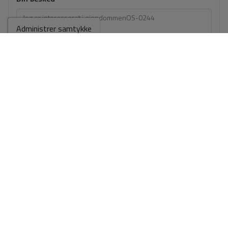
Administrer samtykke
Grundlæggende information om databeskyttelse baseret på den
europæiske databeskyttelsesforordning (EU) 2016/679 (GDPR).
+
Info
Lin e accepto os
Juridisk meddelelse
og os
Fortrolighedspolitik
Jeg accepterer kommercielle forsendelser
Send forespørgsel
Kontakt til
WhatsApp