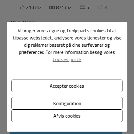
210 m2
871 m2
5
3
Villa
Denia
Vi bruger vores egne og tredjeparts cookies til at
Villa med udsigt over havet og montgo til salg i Denia.
tilpasse webstedet, analysere vores tjenester og vise
Stueetagen har en stue-spisestue, udstyret køkken, 3
dig reklamer baseret på dine surfevaner og
soveværelser med dobbeltsenge 2 badeværelser,
præferencer. For mere information besøg vores
opbevaringsrum. Stueetagen har en stue-spisestue,
Cookies politik
åbent køkken, 2 soveværelser og 1 badeværelse. 8 X 4
swimmingpool, overdækket garage. Strand 1.5 km væk,
centrum af Denia ca. 2 km. Roligt og solrigt område.
Accepter cookies
Vis mere
Konfiguration
Funktioner
Afvis cookies
Generel