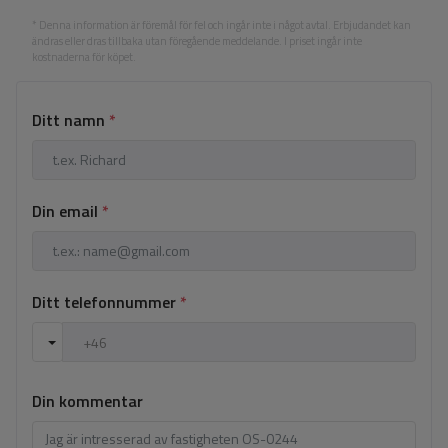
* Denna information är föremål för fel och ingår inte i något avtal. Erbjudandet kan
ändras eller dras tillbaka utan föregående meddelande. I priset ingår inte
kostnaderna för köpet.
Ditt namn
*
Din email
*
Ditt telefonnummer
*
Din kommentar