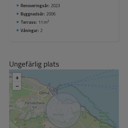
Renoveringsår:
2023
Byggnadsår:
2006
2
Terrass:
11 m
Våningar:
2
Ungefärlig plats
+
−