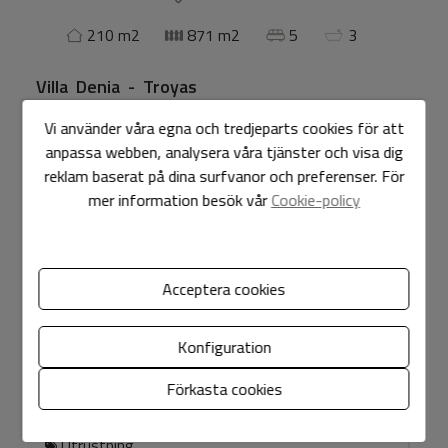
210 m2
871 m2
5
3
Villa
Denia - Troyas
Vi använder våra egna och tredjeparts cookies för att
Villa med utsikt över havet och bergen till salu i Denia.
anpassa webben, analysera våra tjänster och visa dig
Bottenvåningen har ett vardagsrum/matsal, utrustat
reklam baserat på dina surfvanor och preferenser. För
kök, 3 dubbelrum, 2 badrum, förråd. Bottenvåningen har
mer information besök vår
Cookie-policy
ett vardagsrum/matsal, öppet kök, 2 sovrum och 1
badrum. 8 X 4 pool, täckt garage. Strand 1,5 km bort,
centrum av Denia ca 2 km. Lugnt och soligt område.
Acceptera cookies
Egenskaper
Konfiguration
Allmän
Förkasta cookies
Utrustning