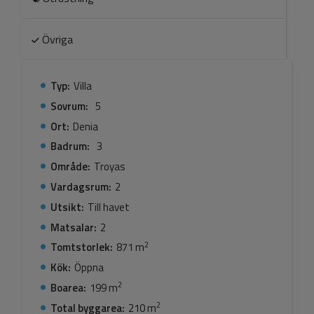
Övriga
Typ:
Villa
Sovrum:
5
Ort:
Denia
Badrum:
3
Område:
Troyas
Vardagsrum:
2
Utsikt:
Till havet
Matsalar:
2
2
Tomtstorlek:
871 m
Kök:
Öppna
2
Boarea:
199 m
2
Total byggarea:
210 m