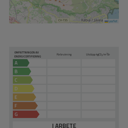
Leaflet
OMFATTNINGEN AV
2
Förbrukning
Utsläpp kg
CO
/m
år
2
ENERGICERTIFIERING
A
B
C
D
E
F
G
I ARBETE