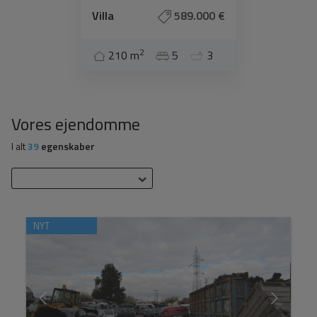
Villa
589.000 €
2
210 m
5
3
Vores ejendomme
I alt
39
egenskaber
NYT