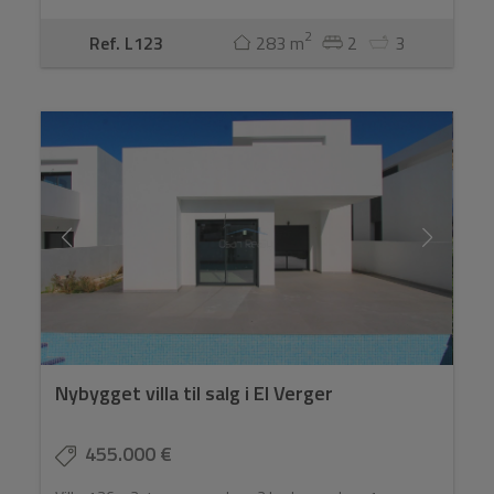
2
Ref. L123
283 m
2
3
Nybygget villa til salg i El Verger
455.000 €