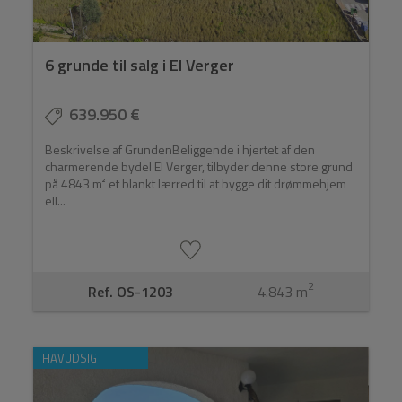
6 grunde til salg i El Verger
639.950 €
Beskrivelse af GrundenBeliggende i hjertet af den
charmerende bydel El Verger, tilbyder denne store grund
på 4843 m² et blankt lærred til at bygge dit drømmehjem
ell...
2
Ref. OS-1203
4.843 m
HAVUDSIGT