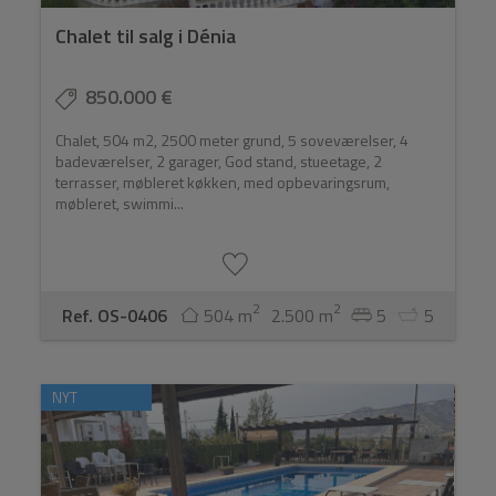
Chalet til salg i Dénia
850.000 €
Chalet, 504 m2, 2500 meter grund, 5 soveværelser, 4
badeværelser, 2 garager, God stand, stueetage, 2
terrasser, møbleret køkken, med opbevaringsrum,
møbleret, swimmi...
2
2
Ref. OS-0406
504 m
2.500 m
5
5
NYT