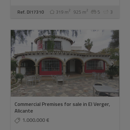
2
2
Ref. DI17310
319 m
925 m
5
3
Commercial Premises for sale in El Verger,
Alicante
1.000.000 €