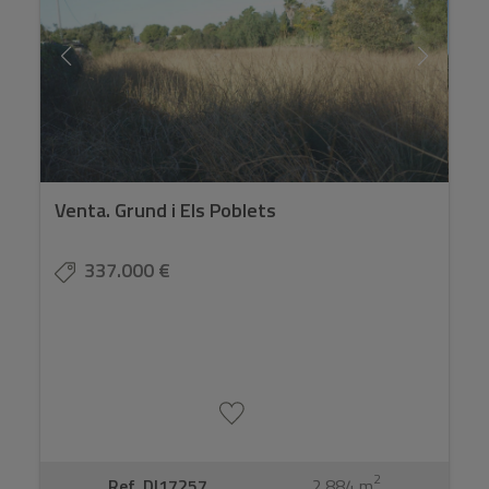
Venta. Grund i Els Poblets
337.000 €
2
Ref. DI17257
2.884 m