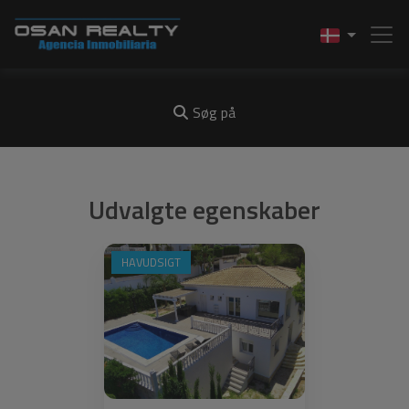
Søg på
Udvalgte egenskaber
HAVUDSIGT