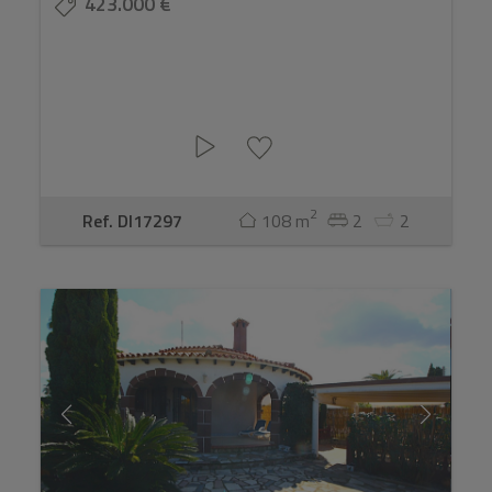
423.000 €
2
Ref. DI17297
108 m
2
2