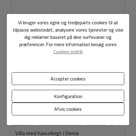
Vi bruger vores egne og tredjeparts cookies til at
tilpasse webstedet, analysere vores tjenester og vise
2
2
Ref. DI1780
200 m
693 m
5
4
dig reklamer baseret på dine surfevaner og
præferencer. For mere information besøg vores
Cookies politik
HAVUDSIGT
Accepter cookies
Konfiguration
Afvis cookies
Villa med havudsigt i Denia