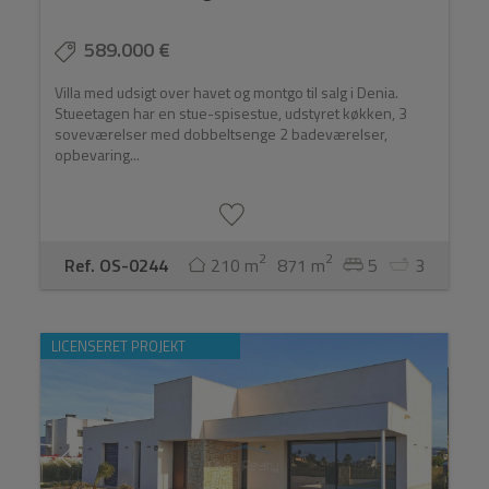
589.000 €
Villa med udsigt over havet og montgo til salg i Denia.
Stueetagen har en stue-spisestue, udstyret køkken, 3
soveværelser med dobbeltsenge 2 badeværelser,
opbevaring...
2
2
Ref. OS-0244
210 m
871 m
5
3
LICENSERET PROJEKT