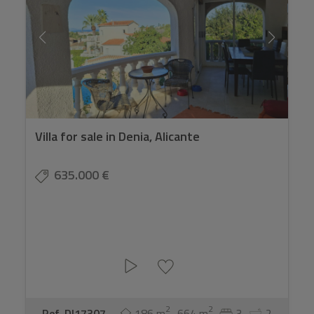
Villa for sale in Denia, Alicante
635.000 €
2
2
Ref. DI17307
186 m
664 m
3
2