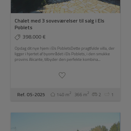
Chalet med 3 soveværelser til salg i Els
Poblets
398.000 €
Opdag dit nye hjem i Els PobletsDette pragtfulde villa, der
ligger i hjertet af byområdet i Els Poblets, i den smukke
provins Alicante, tilbyder den perfekte kombina...
2
2
Ref. OS-2025
140 m
366 m
2
1