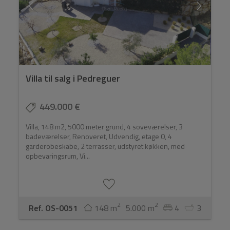
Villa til salg i Pedreguer
449.000 €
Villa, 148 m2, 5000 meter grund, 4 soveværelser, 3
badeværelser, Renoveret, Udvendig, etage 0, 4
garderobeskabe, 2 terrasser, udstyret køkken, med
opbevaringsrum, Vi...
2
2
Ref. OS-0051
148 m
5.000 m
4
3