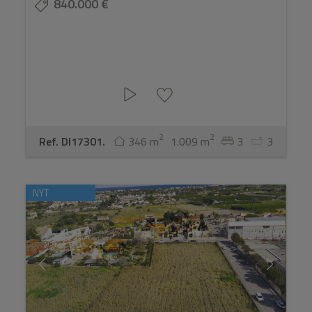
840.000 €
2
2
Ref. DI17301.
346 m
1.009 m
3
3
NYT