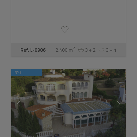
2
Ref. L-8986
2.400 m
3 + 2
3 + 1
NYT