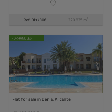
2
Ref. DI17306
220.835 m
FORHANDLES
Flat for sale in Denia, Alicante