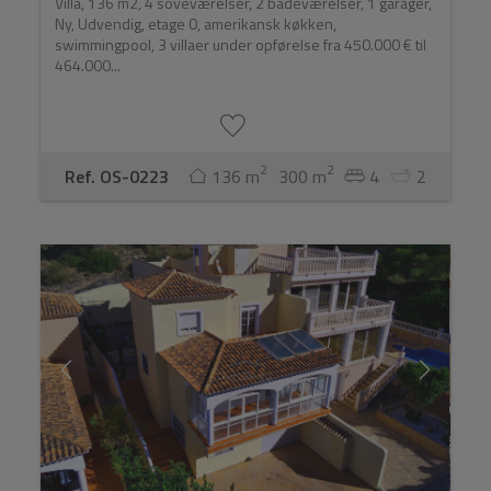
Villa, 136 m2, 4 soveværelser, 2 badeværelser, 1 garager,
Ny, Udvendig, etage 0, amerikansk køkken,
swimmingpool, 3 villaer under opførelse fra 450.000 € til
464.000...
2
2
Ref. OS-0223
136 m
300 m
4
2