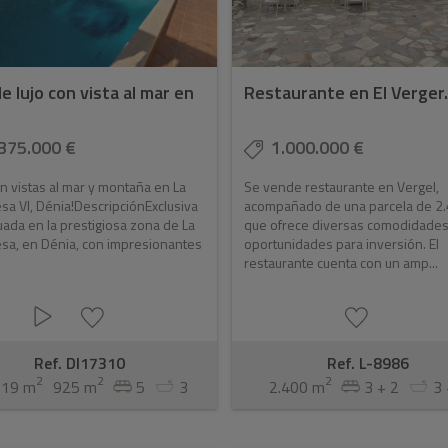
de lujo con vista al mar en
Restaurante en El Verger
375.000 €
1.000.000 €
con vistas al mar y montaña en La
Se vende restaurante en Vergel,
a VI, Dénia!DescripciónExclusiva
acompañado de una parcela de 2
ituada en la prestigiosa zona de La
que ofrece diversas comodidades
sa, en Dénia, con impresionantes
oportunidades para inversión. El
restaurante cuenta con un amp...
Ref. DI17310
Ref. L-8986
2
2
2
319 m
925 m
5
3
2.400 m
3 + 2
3 