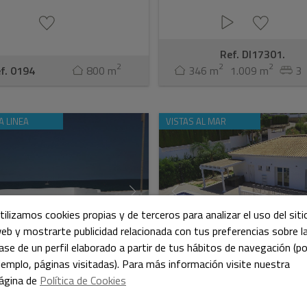
Ref. DI17301.
2
2
2
f. 0194
800 m
346 m
1.009 m
3
A LINEA
VISTAS AL MAR
tilizamos cookies propias y de terceros para analizar el uso del siti
eb y mostrarte publicidad relacionada con tus preferencias sobre l
ase de un perfil elaborado a partir de tus hábitos de navegación (po
jemplo, páginas visitadas). Para más información visite nuestra
ágina de
Política de Cookies
t/adosado primera linea
Chalet con vistas al mar e
aya a Denia
Denia