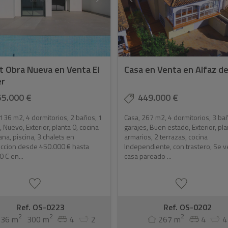
t Obra Nueva en Venta El
Casa en Venta en Alfaz del
er
55.000 €
449.000 €
 136 m2, 4 dormitorios, 2 baños, 1
Casa, 267 m2, 4 dormitorios, 3 ba
, Nuevo, Exterior, planta 0, cocina
garajes, Buen estado, Exterior, pla
na, piscina, 3 chalets en
armarios, 2 terrazas, cocina
uccion desde 450.000 € hasta
Independiente, con trastero, Se 
 € en...
casa pareado ...
Ref. OS-0223
Ref. OS-0202
2
2
2
136 m
300 m
4
2
267 m
4
4