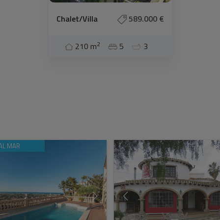
Chalet/Villa
589.000 €
2
210 m
5
3
 AL MAR