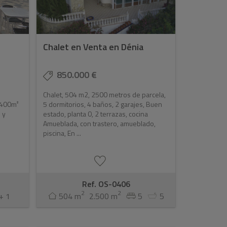
.
Chalet en Venta en Dénia
850.000 €
Chalet, 504 m2, 2500 metros de parcela,
.400m²
5 dormitorios, 4 baños, 2 garajes, Buen
 y
estado, planta 0, 2 terrazas, cocina
Amueblada, con trastero, amueblado,
piscina, En ...
Ref. OS-0406
2
2
+ 1
504 m
2.500 m
5
5