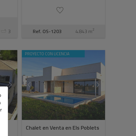
2
3
Ref. OS-1203
4.843 m
PROYECTO CON LICENCIA
o
a
r
n
Chalet en Venta en Els Poblets