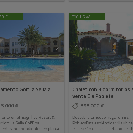
ABLE
EXCLUSIVA
amento Golf la Sella a
Chalet con 3 dormitorios 
venta Els Poblets
23.000 €
398.000 €
ento en el magnífico Resort &
Descubre tu nuevo hogar en Els
riott, La Sella GolfDos
PobletsEsta espléndida villa ubic
mentos independientes en planta
el corazón del casco urbano de El