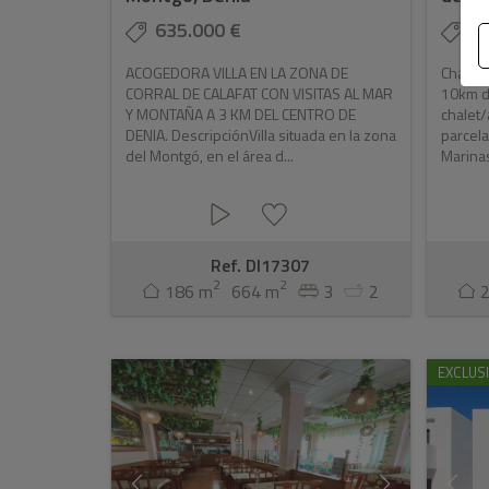
635.000 €
6
ACOGEDORA VILLA EN LA ZONA DE
Chalet/
CORRAL DE CALAFAT CON VISITAS AL MAR
10km d
Y MONTAÑA A 3 KM DEL CENTRO DE
chalet/
DENIA. DescripciónVilla situada en la zona
parcela
del Montgó, en el área d...
Marinas,
Ref. DI17307
2
2
186 m
664 m
3
2
EXCLUS