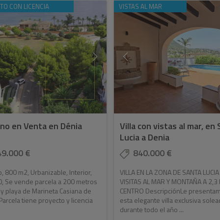
TO CON LICENCIA
VISTAS AL MAR
no en Venta en Dénia
Villa con vistas al mar, en
Lucia a Denia
49.000 €
840.000 €
, 800 m2, Urbanizable, Interior,
VILLA EN LA ZONA DE SANTA LUCI
0, Se vende parcela a 200 metros
VISITAS AL MAR Y MONTAÑA A 2,3
y playa de Marineta Casiana de
CENTRO DescripciónLe presenta
Parcela tiene proyecto y licencia
esta elegante villa exclusiva sole
durante todo el año ...