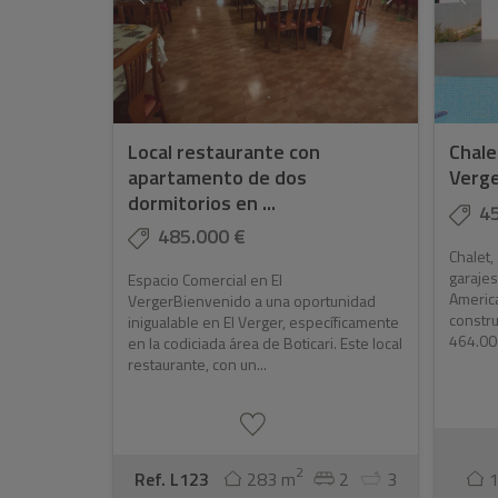
Local restaurante con
Chale
apartamento de dos
Verg
dormitorios en ...
4
485.000 €
Chalet,
garajes
Espacio Comercial en El
America
VergerBienvenido a una oportunidad
constr
inigualable en El Verger, específicamente
464.000
en la codiciada área de Boticari. Este local
restaurante, con un...
2
Ref. L123
283 m
2
3