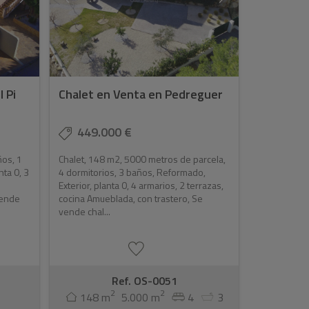
 Pi
Chalet en Venta en Pedreguer
449.000 €
ños, 1
Chalet, 148 m2, 5000 metros de parcela,
nta 0, 3
4 dormitorios, 3 baños, Reformado,
Exterior, planta 0, 4 armarios, 2 terrazas,
vende
cocina Amueblada, con trastero, Se
vende chal...
Ref. OS-0051
2
2
148 m
5.000 m
4
3