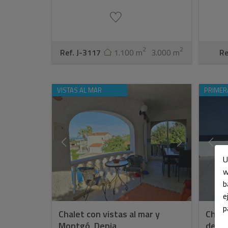
2
2
Ref. J-3117
1.100 m
3.000 m
Re
VISTAS AL MAR
PRIMER
U
w
b
e
p
Chalet con vistas al mar y
Chale
Montgó, Denia
de pl