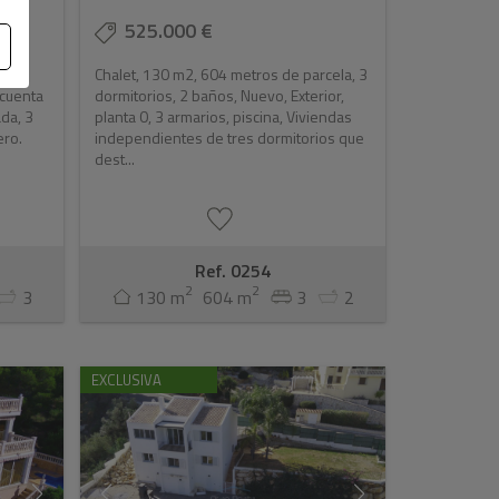
525.000 €
y
Chalet, 130 m2, 604 metros de parcela, 3
 cuenta
dormitorios, 2 baños, Nuevo, Exterior,
da, 3
planta 0, 3 armarios, piscina, Viviendas
ero.
independientes de tres dormitorios que
dest...
Ref. 0254
2
2
3
130 m
604 m
3
2
EXCLUSIVA