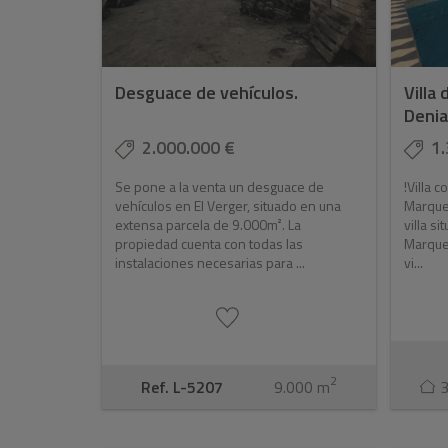
Desguace de vehículos.
Villa 
Denia
2.000.000 €
1.
Se pone a la venta un desguace de
!Villa 
vehículos en El Verger, situado en una
Marques
extensa parcela de 9.000m². La
villa s
propiedad cuenta con todas las
Marque
instalaciones necesarias para ...
vi...
2
Ref. L-5207
9.000 m