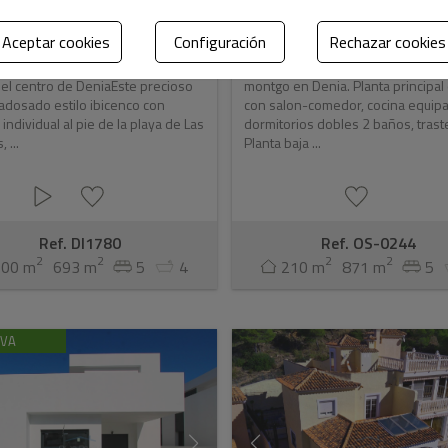
35.000 €
589.000 €
Aceptar cookies
Configuración
Rechazar cookies
adosado primera linea de playa
Se vende chalet con vistas al mar 
el centro de DeniaEste precioso
montgo en Denia. Planta principal
adosado estilo ibicenco con
con salon-comedor, cocina equipa
 individual al pie de la playa de Las
dormitorios dobles 2 baños, trast
 ...
Planta baja ...
Ref. DI1780
Ref. OS-0244
2
2
2
2
200 m
693 m
5
4
210 m
871 m
5
IVA